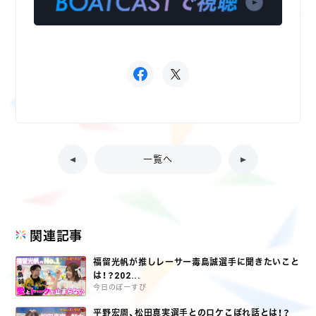
一覧へ
関連記事
福留光帆が推しレーサー毒島誠選手に聞きたいこと
は！？202...
今日のぼーすぴ
平野宏周、松田真実選手とのロケこぼれ話とは！？