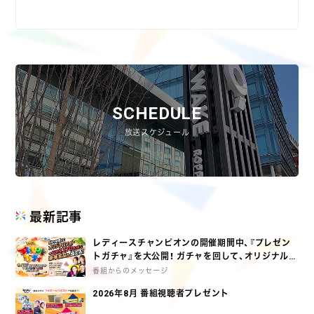
SCHEDULE
放送スケジュール
最新記事
レディースチャンピオンの開催期間中、『プレゼン
トガチャ』を大公開！ ガチャを回して、オリジナルグ
ッズとオリジナルフォトをGETしよう♪
番組からのメッセージ
2026年8月 番組視聴者プレゼント