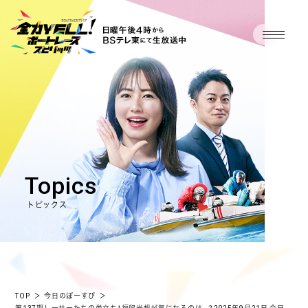
Topics
トピックス
TOP
＞
今日のぼーすぴ
＞