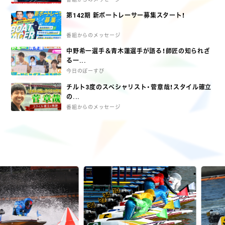
第142期 新ボートレーサー募集スタート！
番組からのメッセージ
中野希一選手＆青木蓮選手が語る！師匠の知られざ
る一...
今日のぼーすぴ
チルト3度のスペシャリスト・菅章哉！スタイル確立
の...
番組からのメッセージ