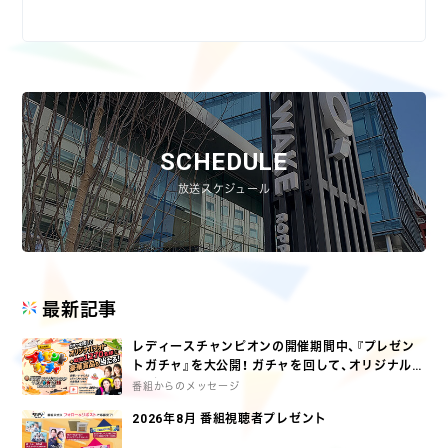
SCHEDULE
放送スケジュール
最新記事
レディースチャンピオンの開催期間中、『プレゼン
トガチャ』を大公開！ ガチャを回して、オリジナルグ
ッズとオリジナルフォトをGETしよう♪
番組からのメッセージ
2026年8月 番組視聴者プレゼント