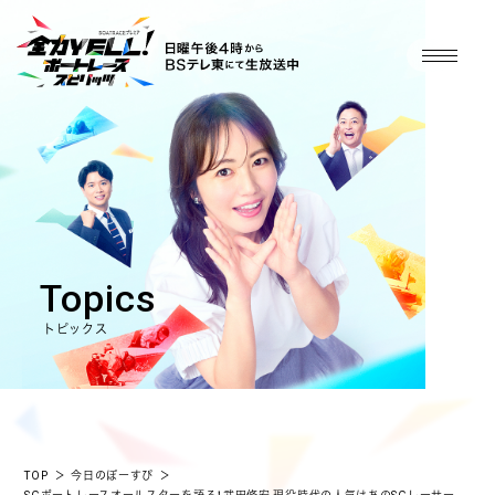
Topics
トピックス
TOP
＞
今日のぼーすぴ
＞