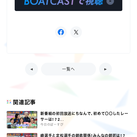
一覧へ
関連記事
新番組の初回放送にちなんで、初めて〇〇したレー
サーは！？2...
今日のぼーすぴ
峰選手と定松選手の師弟関係！みんなの師匠は！？