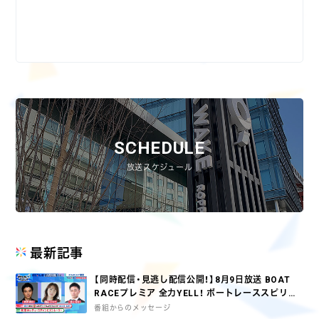
SCHEDULE
放送スケジュール
最新記事
【同時配信・見逃し配信公開！】8月9日放送 BOAT
RACEプレミア 全力YELL！ ボートレーススピリッ
ツ
番組からのメッセージ