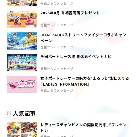
ッズとオリジナルフォトをGETしよう♪
番組からのメッセージ
2026年8月 番組視聴者プレゼント
番組からのメッセージ
BOATRACE×ストリートファイターコラボキャン
ペーン！
番組からのメッセージ
全国ボートレース場 夏休みイベントナビ
番組からのメッセージ
女子ボートレーサーの魅力を”まるっと”お伝えする
『LADIES INFORMATION』
番組からのメッセージ
人気記事
レディースチャンピオンの開催期間中、『プレゼン
トガ...