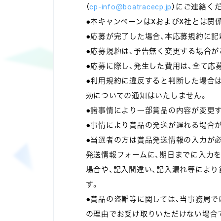
（
cp-info@boatracecp.jp
）にご連絡く
●本キャンペーンはXおよびX社とは関
●応募が完了した場合、本応募規約に
●応募規約は、予告無く変更する場合が
●応募に際し、発生した費用は、全て応
●利用規約に違反すると判断した場合
効についての通知はいたしません。
●諸事情により一部賞品の内容が変更
●事情により賞品の発送が遅れる場合
●当選者の方は賞品発送情報の入力が
発送情報フォームに、期日までに入力
場合や、記入間違い、記入漏れ等により
す。
●賞品の盗難等に関しては、当事務局
の理由でお受け取りいただけない場合