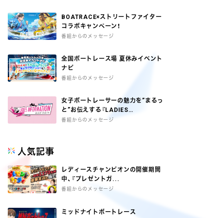
BOATRACE×ストリートファイター
コラボキャンペーン！
番組からのメッセージ
全国ボートレース場 夏休みイベント
ナビ
番組からのメッセージ
女子ボートレーサーの魅力を”まるっ
と”お伝えする『LADIES
INFORMATION』
番組からのメッセージ
人気記事
レディースチャンピオンの開催期間
中、『プレゼントガ...
番組からのメッセージ
ミッドナイトボートレース