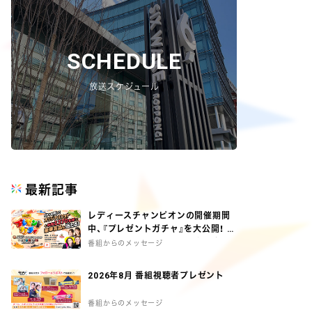
SCHEDULE
放送スケジュール
最新記事
レディースチャンピオンの開催期間
中、『プレゼントガチャ』を大公開！ ガ
チャを回して、オリジナルグッズとオ
番組からのメッセージ
リジナルフォトをGETしよう♪
2026年8月 番組視聴者プレゼント
番組からのメッセージ