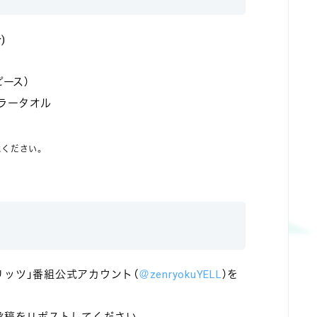
)
ピース）
フラータオル
承ください。
ピリッツ」番組公式アカウント（
＠zenryokuYELL
）を
投稿をリポストしてください。