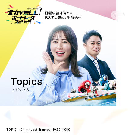
Topics
トピックス
TOP
＞
＞
mnboat_hanyou_1920_1080