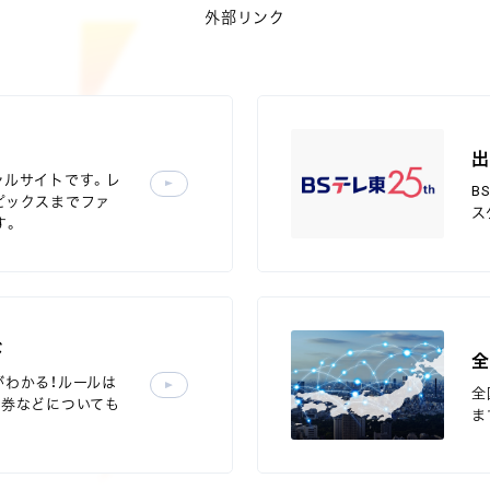
外部リンク
ャルサイトです。レ
B
ピックスまでファ
ス
す。
ド
全
がわかる！ルールは
全
舟券などについても
ま