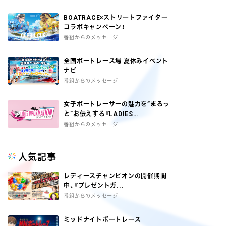
BOATRACE×ストリートファイター
コラボキャンペーン！
番組からのメッセージ
全国ボートレース場 夏休みイベント
ナビ
番組からのメッセージ
女子ボートレーサーの魅力を”まるっ
と”お伝えする『LADIES
INFORMATION』
番組からのメッセージ
人気記事
レディースチャンピオンの開催期間
中、『プレゼントガ...
番組からのメッセージ
ミッドナイトボートレース