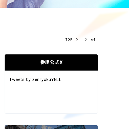
TOP
＞
＞
c4
番組公式X
Tweets by zenryokuYELL