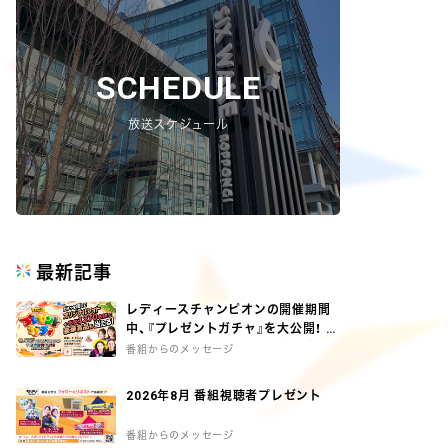
SCHEDULE
放送スケジュール
最新記事
レディースチャンピオンの開催期間
中、『プレゼントガチャ』を大公開！ ガ
チャを回して、オリジナルグッズとオ
番組からのメッセージ
リジナルフォトをGETしよう♪
2026年8月 番組視聴者プレゼント
番組からのメッセージ